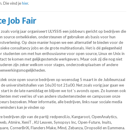
n. Die vind je
hier
.
e Job Fair
 zoals vorig jaar organiseert ULYSSIS een jobbeurs gericht op bedrijven die
n source ontwikkelen, ondersteunen of gebruiken als basis voor hun
nstverlening. Op deze manier hopen we een alternatief te bieden voor de
ssieke consultancy jobs en de grote multinationals. Het is dé gelegenheid
r studenten om met hun enthousiasme voor open source, Linux en Unix in
tact te komen met gelijkgestemde werkgevers. Maar ook zij die nog niet
tuderen zijn zeker welkom voor stages, onderzoeksplaatsen of andere
enwerkingsmogelijkheden.
dek onze open source bedrijven op woensdag 5 maart in de Jubileumzaal
 de universiteitshallen van 16u30 tot 21u00. Net zoals vorig jaar gaan we
 start in de late namiddag en blijven we tot ‘s avonds open. Zo kunnen ook
denten met veel les of van andere studentensteden en campussen onze
beurs bezoeken. Meer informatie, alle bedrijven, links naar sociale media
reminders kan je vinden op
e bedrijven zijn van de partij: redpencil.io, Kangaroot, OpenAnalytics,
eb, Atmire, XeniT , KU Leuven, Synopsys Inc, Open-Future, Inuits,
quare, CornerBriX, Flanders Make, Mind, Zebanza, Dropsolid en Eummena.