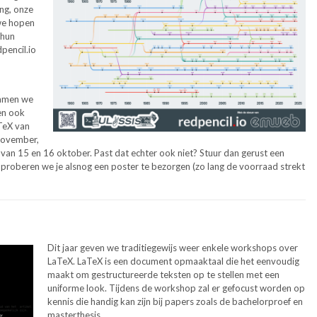
ing, onze
we hopen
 hun
pencil.io
wamen we
len ook
TeX van
november,
an 15 en 16 oktober. Past dat echter ook niet? Stuur dan gerust een
n proberen we je alsnog een poster te bezorgen (zo lang de voorraad strekt
Dit jaar geven we traditiegewijs weer enkele workshops over
LaTeX. LaTeX is een document opmaaktaal die het eenvoudig
maakt om gestructureerde teksten op te stellen met een
uniforme look. Tijdens de workshop zal er gefocust worden op
kennis die handig kan zijn bij papers zoals de bachelorproef en
masterthesis.