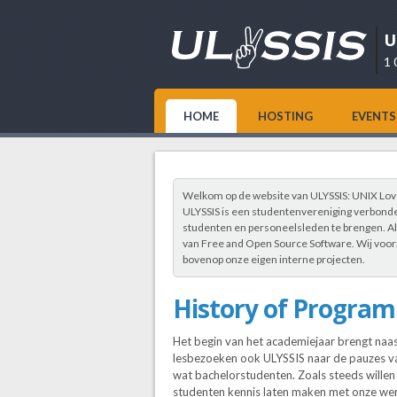
U
1 
HOME
HOSTING
EVENTS
Welkom op de website van ULYSSIS: UNIX Lover
ULYSSIS is een studentenvereniging verbonden
studenten en personeelsleden te brengen. Als
van Free and Open Source Software. Wij voor
bovenop onze eigen interne projecten.
History of Progra
Het begin van het academiejaar brengt naas
lesbezoeken ook ULYSSIS naar de pauzes v
wat bachelorstudenten. Zoals steeds willen
studenten kennis laten maken met onze wer