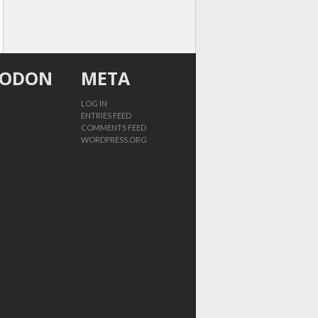
TODON
META
LOG IN
ENTRIES FEED
COMMENTS FEED
WORDPRESS.ORG