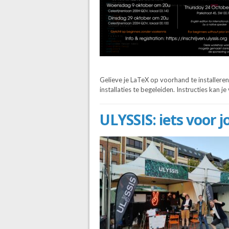
Gelieve je LaTeX op voorhand te installere
installaties te begeleiden. Instructies kan j
ULYSSIS: iets voor j