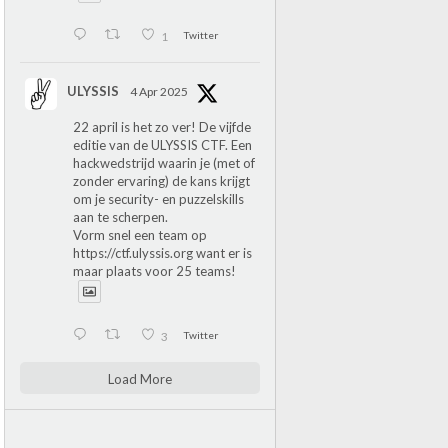
1
Twitter
ULYSSIS
4 Apr 2025
22 april is het zo ver! De vijfde
editie van de ULYSSIS CTF. Een
hackwedstrijd waarin je (met of
zonder ervaring) de kans krijgt
om je security- en puzzelskills
aan te scherpen.
Vorm snel een team op
https://ctf.ulyssis.org
want er is
maar plaats voor 25 teams!
3
Twitter
Load More