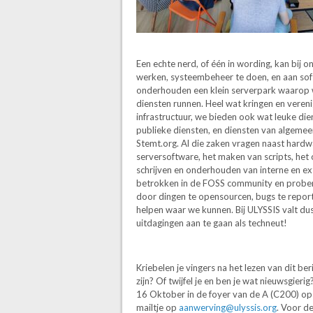
Een echte nerd, of één in wording, kan bij 
werken, systeembeheer te doen, en aan so
onderhouden een klein serverpark waarop
diensten runnen. Heel wat kringen en veren
infrastructuur, we bieden ook wat leuke die
publieke diensten, en diensten van algemee
Stemt.org. Al die zaken vragen naast hard
serversoftware, het maken van scripts, het 
schrijven en onderhouden van interne en ex
betrokken in de FOSS community en probere
door dingen te opensourcen, bugs te report
helpen waar we kunnen. Bij ULYSSIS valt dus
uitdagingen aan te gaan als techneut!
Kriebelen je vingers na het lezen van dit beri
zijn? Of twijfel je en ben je wat nieuwsgier
16 Oktober in de foyer van de A (C200) op
mailtje op
aanwerving@ulyssis.org
. Voor de