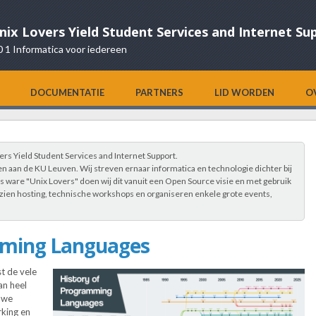
nix Lovers Yield Student Services and Internet Su
0 1 Informatica voor iedereen
DOCUMENTATIE
PARTNERS
LID WORDEN
O
s Yield Student Services and Internet Support.
 aan de KU Leuven. Wij streven ernaar informatica en technologie dichter bij
 ware "Unix Lovers" doen wij dit vanuit een Open Source visie en met gebruik
zien hosting, technische workshops en organiseren enkele grote events,
mming Languages
t de vele
an heel
 we
king en