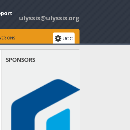
pport
ulyssis@ulyssis.org
UCC
VER ONS
SPONSORS