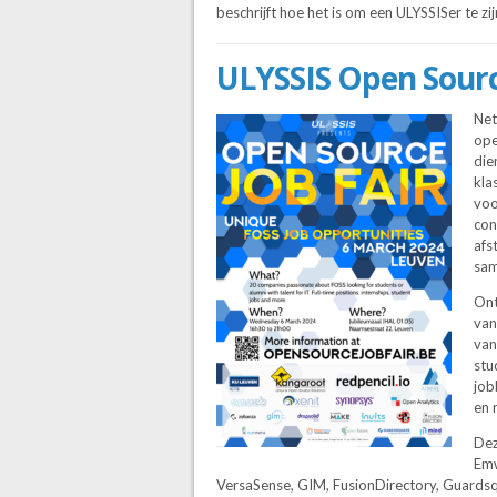
beschrijft hoe het is om een ULYSSISer te zij
ULYSSIS Open Sourc
Net
ope
die
kla
voo
con
afs
sam
Ont
van
van
stu
job
en 
Dez
Emw
VersaSense, GIM, FusionDirectory, Guards