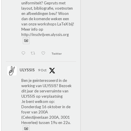
uniformiteit? Gepruts met
layout, bibliografie, voetnoten
en afbeeldingen beu? Woon
dan de komende weken een
van onze workshops LaTeX bij!
Meer info op
http://inschrijven.ulyssis.org
Twitter
ULYSSIS
9 Oct
Ben je geïnteresseerd in de
werking van ULYSSIS? Bezoek
dit jaar de serverruimte van
ULYSSIS op verplaatsing
Je bent welkom op:
Donderdag 16 oktober in de
foyer van 200A
(Celestijnenlaan 200A, 3001
Heverlee) tussen 19u en 22u.