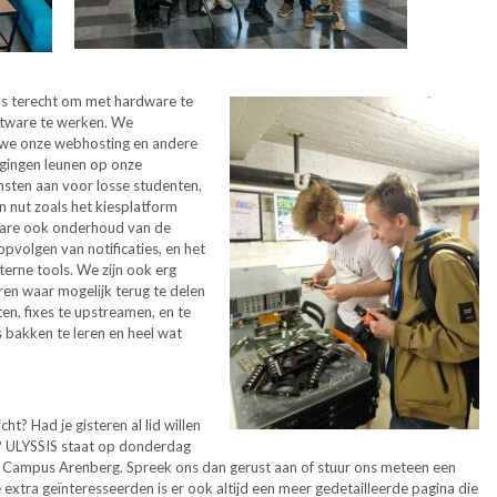
ons terecht om met hardware te
ftware te werken. We
 we onze webhosting en andere
igingen leunen op onze
nsten aan voor losse studenten,
n nut zoals het kiesplatform
ware ook onderhoud van de
opvolgen van notificaties, en het
terne tools. We zijn ook erg
n waar mogelijk terug te delen
en, fixes te upstreamen, en te
 bakken te leren en heel wat
cht? Had je gisteren al lid willen
ig? ULYSSIS staat op donderdag
 Campus Arenberg. Spreek ons dan gerust aan of stuur ons meteen een
 extra geïnteresseerden is er ook altijd een meer gedetailleerde pagina die