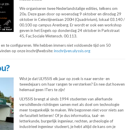
We organiseren twee Nederlandstalige edities, telkens om
20u. Deze gaan door op woensdag 9 oktober en dinsdag 29
oktober in Celestijnenlaan 200H (Quadrivium), lokaal 03.140 /
00.100 op campus Arenberg. Er wordt er ook een workshop
geven in het Engels op donderdag 24 oktober in Parkstraat
45, Fac.Sociale Wetensch. 00.113.
n en te configureren. We hebben immers niet voldoende tijd om 50
e vinden op onze inschrijfwebsite:
inschrijven.ulyssis.org
ou?
Wist je dat ULYSSIS elk jaar op zoek is naar eerste- en
tweedejaars om haar rangen te versterken? En nee dat hoeven
helemaal geen ITers te zijn!
ULYSSIS brengt al sinds 1994 studenten van allerhande
verschillende richtingen samen met als doel om technologie
meer toegankelijk te maken. We begonnen niet voor niets aan
de faculteit letteren! Of je dus informatica, taal- en
letterkunde, burgerlijk ingenieur, rechten, archeologie of
industrieel ingenieur studeert, je hebt altijd de kans om je