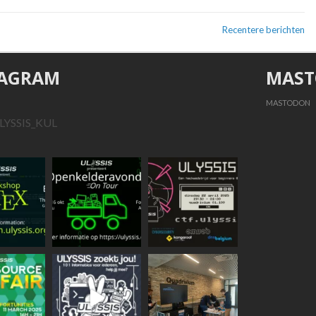
Recentere berichten
TAGRAM
MAS
MASTODON
LYSSIS_KUL