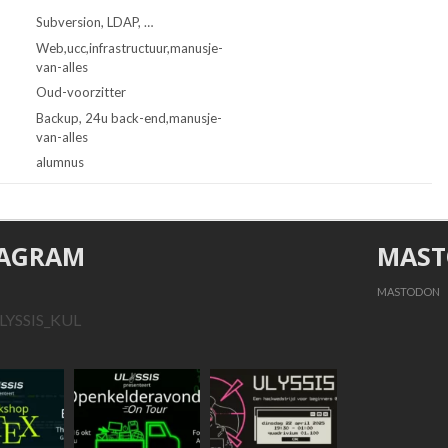
Subversion, LDAP, …
Web,ucc,infrastructuur,manusje-
van-alles
Oud-voorzitter
Backup, 24u back-end,manusje-
van-alles
alumnus
TAGRAM
MAS
MASTODON
LYSSIS_KUL