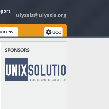
pport
ulyssis@ulyssis.org
UCC
VER ONS
SPONSORS