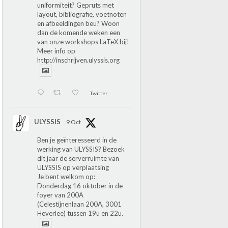
uniformiteit? Gepruts met
layout, bibliografie, voetnoten
en afbeeldingen beu? Woon
dan de komende weken een
van onze workshops LaTeX bij!
Meer info op
http://inschrijven.ulyssis.org
Twitter
ULYSSIS
9 Oct
Ben je geïnteresseerd in de
werking van ULYSSIS? Bezoek
dit jaar de serverruimte van
ULYSSIS op verplaatsing
Je bent welkom op:
Donderdag 16 oktober in de
foyer van 200A
(Celestijnenlaan 200A, 3001
Heverlee) tussen 19u en 22u.