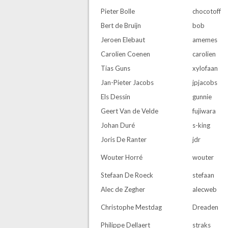
Pieter Bolle
chocotoff
Bert de Bruijn
bob
Jeroen Elebaut
amemes
Carolien Coenen
carolien
Tias Guns
xylofaan
Jan-Pieter Jacobs
jpjacobs
Els Dessin
gunnie
Geert Van de Velde
fujiwara
Johan Duré
s-king
Joris De Ranter
jdr
Wouter Horré
wouter
Stefaan De Roeck
stefaan
Alec de Zegher
alecweb
Christophe Mestdag
Dreaden
Philippe Dellaert
straks