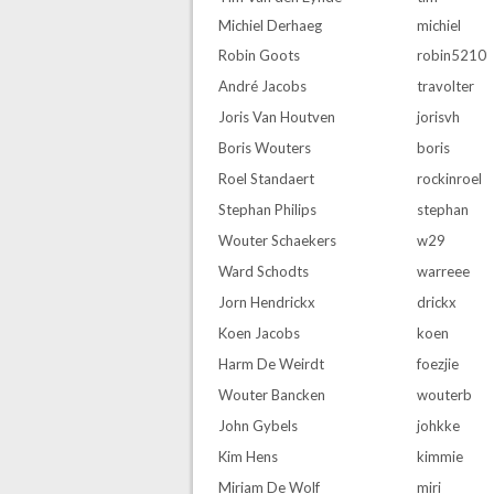
Michiel Derhaeg
michiel
Robin Goots
robin5210
André Jacobs
travolter
Joris Van Houtven
jorisvh
Boris Wouters
boris
Roel Standaert
rockinroel
Stephan Philips
stephan
Wouter Schaekers
w29
Ward Schodts
warreee
Jorn Hendrickx
drickx
Koen Jacobs
koen
Harm De Weirdt
foezjie
Wouter Bancken
wouterb
John Gybels
johkke
Kim Hens
kimmie
Miriam De Wolf
miri