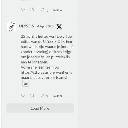
1
Twitter
ULYSSIS
4 Apr 2025
22 april is het zo ver! De vijfde
editie van de ULYSSIS CTF. Een
hackwedstrijd waarin je (met of
zonder ervaring) de kans krijgt
om je security- en puzzelskills
aan te scherpen.
Vorm snel een team op
https://ctf.ulyssis.org
want er is
maar plaats voor 25 teams!
3
Twitter
Load More