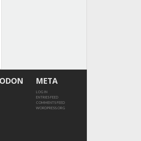
TODON
META
LOG IN
ENTRIES FEED
COMMENTS FEED
WORDPRESS.ORG