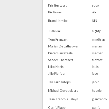
Kris Buytaert
sdog
Rik Boven
rib
Bram Hornikx
NjN
Juan Rial
nighty
Tom Francart
mindtrap
Marian De Lathauwer
marian
Pieter Barrezeele
macbar
Sander Theetaert
filozoef
Niko Neefs
louis
Jille Floridor
jose
Jan Guldentops
jacko
Michael Devogelaere
hoegie
Jean-Francois Beleyn
gianfranco
Gerrit Plasch
gerrit