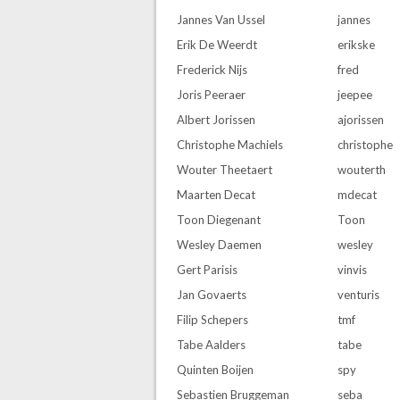
Jannes Van Ussel
jannes
Erik De Weerdt
erikske
Frederick Nijs
fred
Joris Peeraer
jeepee
Albert Jorissen
ajorissen
Christophe Machiels
christophe
Wouter Theetaert
wouterth
Maarten Decat
mdecat
Toon Diegenant
Toon
Wesley Daemen
wesley
Gert Parisis
vinvis
Jan Govaerts
venturis
Filip Schepers
tmf
Tabe Aalders
tabe
Quinten Boijen
spy
Sebastien Bruggeman
seba