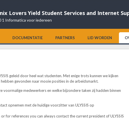
nix Lovers Yield Student Services and Internet Su
0 1 Informatica voor iedereen
DOCUMENTATIE
PARTNERS
LID WORDEN
O
SSIS geleid door heel wat studenten. Met enige trots kunnen we kijken
eg hebben gevonden naar mooie posities in de arbeidsmarkt.
onze voormalige medewerkers en welke bijzondere taken zij hadden binnen
ontact opnemen met de huidige voorzitter van ULYSSIS op
or for references you can always contact the current president of ULYSSIS