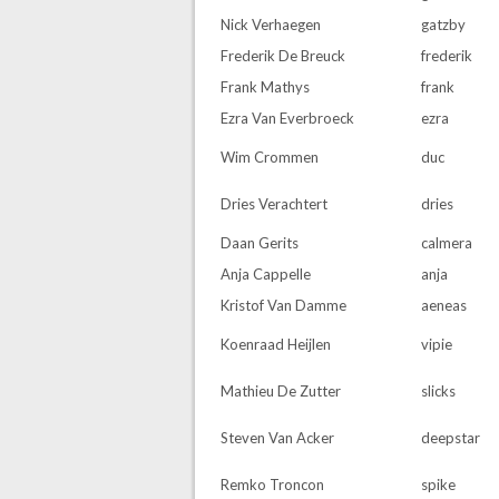
Nick Verhaegen
gatzby
Frederik De Breuck
frederik
Frank Mathys
frank
Ezra Van Everbroeck
ezra
Wim Crommen
duc
Dries Verachtert
dries
Daan Gerits
calmera
Anja Cappelle
anja
Kristof Van Damme
aeneas
Koenraad Heijlen
vipie
Mathieu De Zutter
slicks
Steven Van Acker
deepstar
Remko Troncon
spike