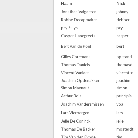
Naam
Nick
Jonathan Valgaeren
johnny
Robbe Decapmaker
debber
pcy Sluys
pcy
Casper Hanegreefs
casper
Bert Van de Poel
bert
Gilles Coremans
operand
Thomas Daniels
thomasd
Vincent Vanlaer
vincenttc
Joachim Opdenakker
joachim
Simon Maenaut
simon
Arthur Bols
principis
Joachim Vandersmissen
yoa
Lars Vierbergen
lars
Jelle De Coninck
jelle
Thomas De Backer
mosterdt
Tim Van den Eynde
tim