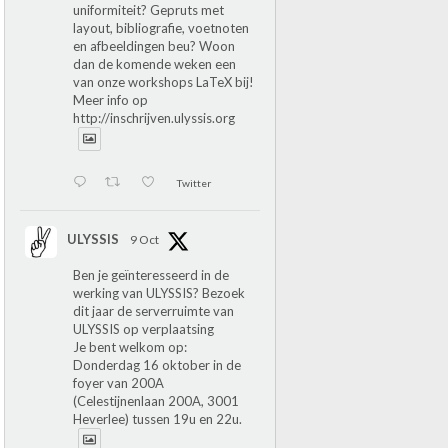
uniformiteit? Gepruts met
layout, bibliografie, voetnoten
en afbeeldingen beu? Woon
dan de komende weken een
van onze workshops LaTeX bij!
Meer info op
http://inschrijven.ulyssis.org
Twitter
ULYSSIS
9 Oct
Ben je geïnteresseerd in de
werking van ULYSSIS? Bezoek
dit jaar de serverruimte van
ULYSSIS op verplaatsing
Je bent welkom op:
Donderdag 16 oktober in de
foyer van 200A
(Celestijnenlaan 200A, 3001
Heverlee) tussen 19u en 22u.