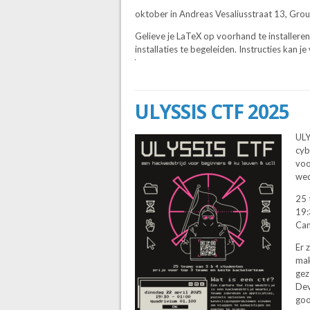
oktober in Andreas Vesaliusstraat 13, Gro
Gelieve je LaTeX op voorhand te installere
installaties te begeleiden. Instructies kan j
ULYSSIS CTF 2025
ULY
cyb
voo
wed
25 
19:
Cam
Er 
mak
gez
Dev
goo