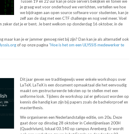
Tussen 19 en 22 uur kan je onze servers bekijken en tonen we
je graag wat voor onderhoud we verrichten, vertellen we hoe
we bijdragen aan open source software voor studenten, kan je
zelf aan de slag met een CTF challenge en nog veel meer. Voel
n zeker dat je er bent. Je bent welkom op donderdag 16 oktober, in de
g maar kan je er jammer genoeg niet bij zijn? Dan kan je als alternatief ook
lyssis.org
of op onze pagina
“Hoe is het om een ULYSSIS medewerker te
Dit jaar geven we traditiegewijs weer enkele workshops over
LaTeX. LaTeX is een document opmaaktaal die het eenvoudig
maakt om gestructureerde teksten op te stellen met een
uniforme look. Tijdens de workshop zal er gefocust worden op
kennis die handig kan zijn bij papers zoals de bachelorproef en
masterthesis.
We organiseren een Nederlandstalige editie, om 20u. Deze
gaat door op dinsdag 28 oktober in Celestijnenlaan 200H
(Quadrivium), lokaal 03.140 op campus Arenberg. Er wordt