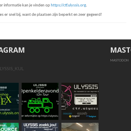
r informatie kan je vinden op
https://ctf.ulyssis.org
.
s er snel bij, want de plaatsen zijn beperkt en zeer gegeerd!
TAGRAM
MAS
MASTODON
LYSSIS_KUL