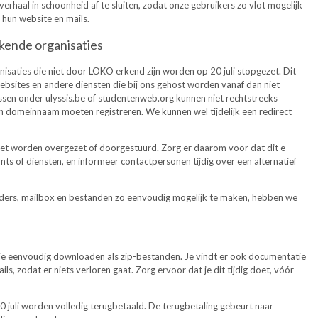
rhaal in schoonheid af te sluiten, zodat onze gebruikers zo vlot mogelijk
hun website en mails.
rkende organisaties
isaties die niet door LOKO erkend zijn worden op 20 juli stopgezet. Dit
ebsites en andere diensten die bij ons gehost worden vanaf dan niet
ssen onder ulyssis.be of studentenweb.org kunnen niet rechtstreeks
n domeinnaam moeten registreren. We kunnen wel tijdelijk een redirect
iet worden overgezet of doorgestuurd. Zorg er daarom voor dat dit e-
ts of diensten, en informeer contactpersonen tijdig over een alternatief
ders, mailbox en bestanden zo eenvoudig mogelijk te maken, hebben we
tie eenvoudig downloaden als zip-bestanden. Je vindt er ook documentatie
s, zodat er niets verloren gaat. Zorg ervoor dat je dit tijdig doet, vóór
20 juli worden volledig terugbetaald. De terugbetaling gebeurt naar