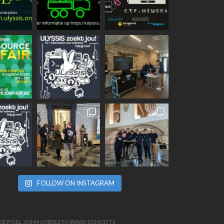
FOLLOW ON INSTAGRAM
DE POEL
,
JOHN GYBELS
EN
WARD SCHODTS