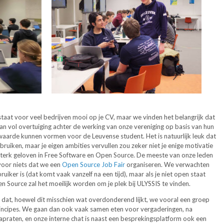
staat voor veel bedrijven mooi op je CV, maar we vinden het belangrijk dat
taan vol overtuiging achter de werking van onze vereniging op basis van hun
rwaarde kunnen vormen voor de Leuvense student. Het is natuurlijk leuk dat
bruiken, maar je eigen ambities vervullen zou zeker niet je enige motivatie
 sterk geloven in Free Software en Open Source. De meeste van onze leden
 voor niets dat we een
Open Source Job Fair
organiseren. We verwachten
bruiker is (dat komt vaak vanzelf na een tijd), maar als je niet open staat
 Source zal het moeilijk worden om je plek bij ULYSSIS te vinden.
dat, hoewel dit misschien wat overdonderend lijkt, we vooral een groep
principes. We gaan dan ook vaak samen eten voor vergaderingen, na
praten, en onze interne chat is naast een besprekingsplatform ook een