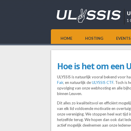
U
1 
HOME
HOSTING
EVENTS
Hoe is het om een 
ULYSSIS is natuurlijk vooral bekend voor
Fair
, en natuurlijk de
ULYSSIS CTF
. Toch is 
opvolging van onze webhosting en alle bij
binnen Leuven.
Dit alles zo kwaliteitsvol en efficiënt moge
van elk lid voldoende motivatie en overtuigi
onze vereniging. We stoppen heel wat tijd 
hetzelfde terug. We hopen dan ook dat leden
actief mogelijk deelnemen aan onze ledenw