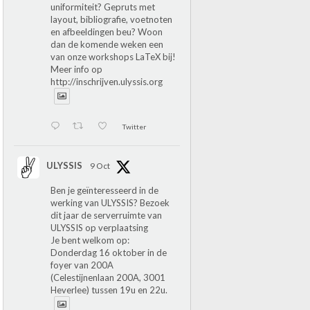
uniformiteit? Gepruts met
layout, bibliografie, voetnoten
en afbeeldingen beu? Woon
dan de komende weken een
van onze workshops LaTeX bij!
Meer info op
http://inschrijven.ulyssis.org
Twitter
ULYSSIS
9 Oct
Ben je geïnteresseerd in de
werking van ULYSSIS? Bezoek
dit jaar de serverruimte van
ULYSSIS op verplaatsing
Je bent welkom op:
Donderdag 16 oktober in de
foyer van 200A
(Celestijnenlaan 200A, 3001
Heverlee) tussen 19u en 22u.