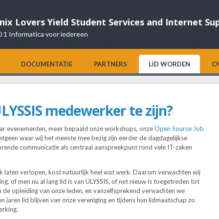
nix Lovers Yield Student Services and Internet Su
0 1 Informatica voor iedereen
DOCUMENTATIE
PARTNERS
LID WORDEN
O
ULYSSIS medewerker te zijn?
 haar evenementen, meer bepaald onze workshops, onze
Open Source Job
hetgeen waar wij het meeste mee bezig zijn eerder de dagdagelijkse
horende communicatie als centraal aanspreekpunt rond vele IT-zaken
lijk laten verlopen, kost natuurlijk heel wat werk. Daarom verwachten wij
ng, of men nu al lang lid is van ULYSSIS, of net nieuw is toegetreden tot
in de opleiding van onze leden, en vanzelfsprekend verwachten we
 jaren lid blijven van onze vereniging en tijdens hun lidmaatschap zo
erking.