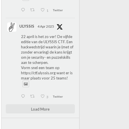
1
Twitter
ULYSSIS
4 Apr 2025
22 april is het zo ver! De vijfde
editie van de ULYSSIS CTF. Een
hackwedstrijd waarin je (met of
zonder ervaring) de kans krijgt
om je security- en puzzelskills
aan te scherpen.
Vorm snel een team op
https://ctf.ulyssis.org
want er is
maar plaats voor 25 teams!
3
Twitter
Load More