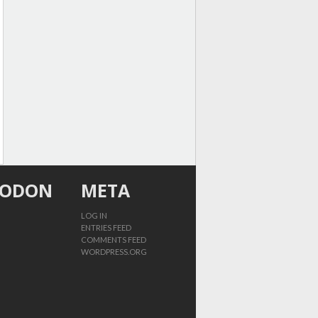
TODON
META
LOG IN
ENTRIES FEED
COMMENTS FEED
WORDPRESS.ORG