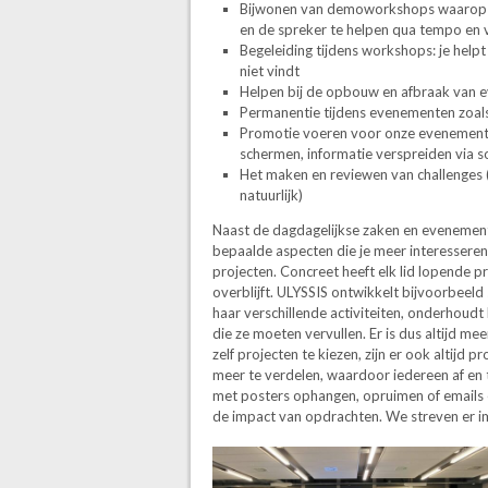
Bijwonen van demoworkshops waarop j
en de spreker te helpen qua tempo en
Begeleiding tijdens workshops: je helpt
niet vindt
Helpen bij de opbouw en afbraak van 
Permanentie tijdens evenementen zoa
Promotie voeren voor onze evenemente
schermen, informatie verspreiden via so
Het maken en reviewen van challenges
natuurlijk)
Naast de dagdagelijkse zaken en evenementen
bepaalde aspecten die je meer interesseren. 
projecten. Concreet heeft elk lid lopende p
overblijft. ULYSSIS ontwikkelt bijvoorbeel
haar verschillende activiteiten, onderhoudt
die ze moeten vervullen. Er is dus altijd 
zelf projecten te kiezen, zijn er ook altijd
meer te verdelen, waardoor iedereen af en
met posters ophangen, opruimen of emails
de impact van opdrachten. We streven er im