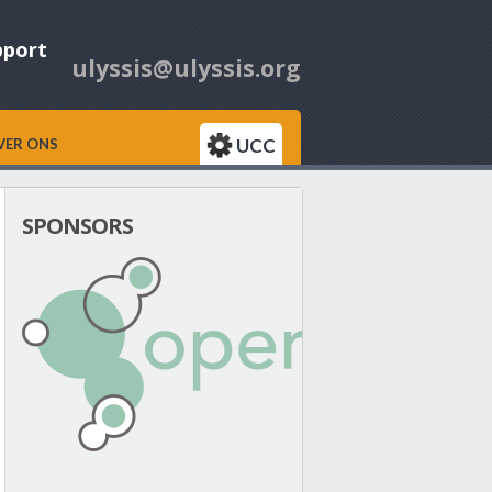
pport
ulyssis@ulyssis.org
UCC
VER ONS
SPONSORS