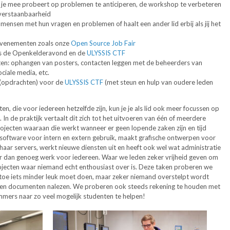
e mee probeert op problemen te anticiperen, de workshop te verbeteren
 verstaanbaarheid
 mensen met hun vragen en problemen of haalt een ander lid erbij als jij het
evenementen zoals onze
Open Source Job Fair
ls de Openkelderavond en de
ULYSSIS CTF
n: ophangen van posters, contacten leggen met de beheerders van
ciale media, etc.
 (opdrachten) voor de
ULYSSIS CTF
(met steun en hulp van oudere leden
, die voor iedereen hetzelfde zijn, kun je je als lid ook meer focussen op
In de praktijk vertaalt dit zich tot het uitvoeren van één of meerdere
rojecten waaraan die werkt wanneer er geen lopende zaken zijn en tijd
d software voor intern en extern gebruik, maakt grafische ontwerpen voor
 haar servers, werkt nieuwe diensten uit en heeft ook wel wat administratie
meer dan genoeg werk voor iedereen. Waar we leden zeker vrijheid geven om
 projecten waar niemand echt enthousiast over is. Deze taken proberen we
 toe iets minder leuk moet doen, maar zeker niemand overstelpt wordt
 en documenten nalezen. We proberen ook steeds rekening te houden met
mers naar zo veel mogelijk studenten te helpen!