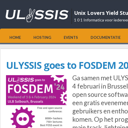
Unix Lovers Yield St
1 0 1 Informatica voor iederee
HOME
HOSTING
EVENTS
DOCUMENTATIE
ULYSSIS goes to FOSDEM 2
Ga samen met ULYS
4 februari in Brusse
open source softw
een gratis evenemen
gebruikers en enth
komen. Op het prog
main track, lightning