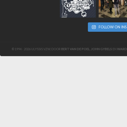
FOLLOW ON IN
© 1994 - 2026 ULYSSIS VZW, DOOR
BERT VAN DE POEL
,
JOHN GYBELS
EN
WARD