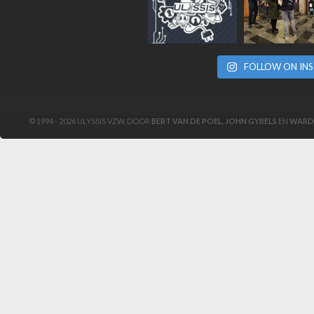
FOLLOW ON IN
© 1994 - 2026 ULYSSIS VZW, DOOR
BERT VAN DE POEL
,
JOHN GYBELS
EN
WARD