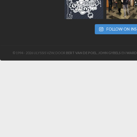
FOLLOW ON IN
© 1994 - 2026 ULYSSIS VZW, DOOR
BERT VAN DE POEL
,
JOHN GYBELS
EN
WARD