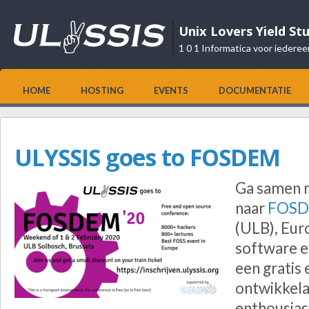
Unix Lovers Yield St
1 0 1 Informatica voor iederee
HOME
HOSTING
EVENTS
DOCUMENTATIE
ULYSSIS goes to FOSDEM
Ga samen 
naar
FOS
(ULB), Eur
software 
een gratis
ontwikkela
enthousia