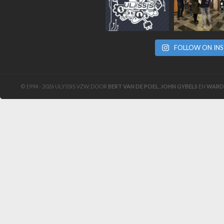
FOLLOW ON IN
© 1994 - 2026 ULYSSIS VZW, DOOR
BERT VAN DE POEL
,
JOHN GYBELS
EN
WARD