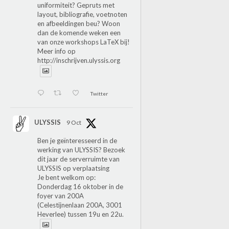
uniformiteit? Gepruts met
layout, bibliografie, voetnoten
en afbeeldingen beu? Woon
dan de komende weken een
van onze workshops LaTeX bij!
Meer info op
http://inschrijven.ulyssis.org
Twitter
ULYSSIS
9 Oct
Ben je geïnteresseerd in de
werking van ULYSSIS? Bezoek
dit jaar de serverruimte van
ULYSSIS op verplaatsing
Je bent welkom op:
Donderdag 16 oktober in de
foyer van 200A
(Celestijnenlaan 200A, 3001
Heverlee) tussen 19u en 22u.