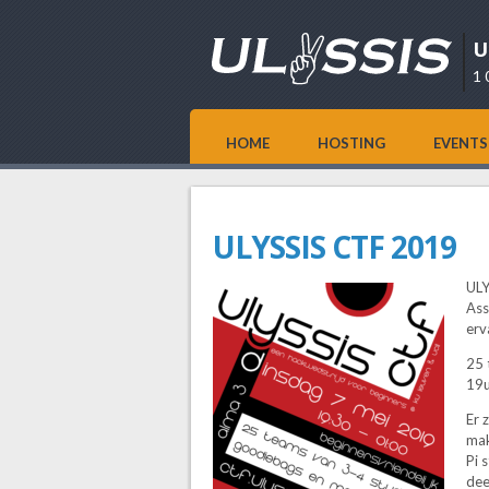
U
1 
HOME
HOSTING
EVENTS
ULYSSIS CTF 2019
ULY
Ass
erv
25 
19u
Er 
mak
Pi 
dee