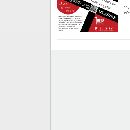
Mee
Wee