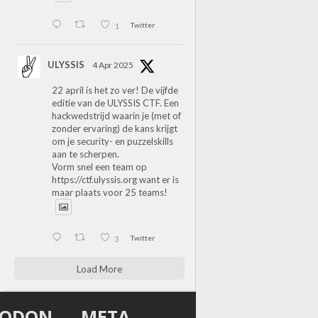
1
Twitter
ULYSSIS
4 Apr 2025
22 april is het zo ver! De vijfde
editie van de ULYSSIS CTF. Een
hackwedstrijd waarin je (met of
zonder ervaring) de kans krijgt
om je security- en puzzelskills
aan te scherpen.
Vorm snel een team op
https://ctf.ulyssis.org
want er is
maar plaats voor 25 teams!
3
Twitter
Load More
TODON
META