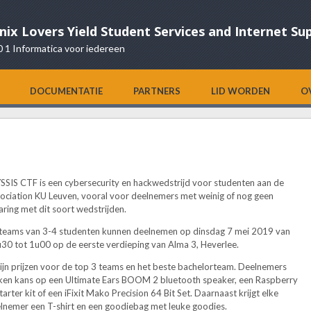
nix Lovers Yield Student Services and Internet Su
0 1 Informatica voor iedereen
DOCUMENTATIE
PARTNERS
LID WORDEN
O
SSIS CTF is een cybersecurity en hackwedstrijd voor studenten aan de
ociation KU Leuven, vooral voor deelnemers met weinig of nog geen
aring met dit soort wedstrijden.
teams van 3-4 studenten kunnen deelnemen op dinsdag 7 mei 2019 van
30 tot 1u00 op de eerste verdieping van Alma 3, Heverlee.
zijn prijzen voor de top 3 teams en het beste bachelorteam. Deelnemers
en kans op een Ultimate Ears BOOM 2 bluetooth speaker, een Raspberry
starter kit of een iFixit Mako Precision 64 Bit Set. Daarnaast krijgt elke
lnemer een T-shirt en een goodiebag met leuke goodies.