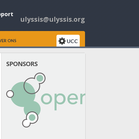
pport
ulyssis@ulyssis.org
UCC
VER ONS
SPONSORS