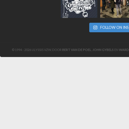
FOLLOW ON IN
© 1994 - 2026 ULYSSIS VZW, DOOR
BERT VAN DE POEL
,
JOHN GYBELS
EN
WARD