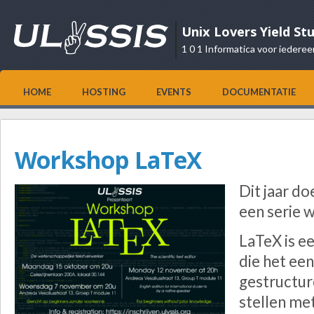
Unix Lovers Yield St
1 0 1 Informatica voor iederee
HOME
HOSTING
EVENTS
DOCUMENTATIE
Workshop LaTeX
Dit jaar do
een serie 
LaTeX is 
die het ee
gestructur
stellen me