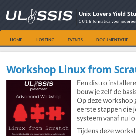
Unix Lovers Yield St
1 0 1 Informatica voor iederee
HOME
HOSTING
EVENTS
DOCUMENTATIE
Workshop Linux from Scra
Een distro installer
bouw je zelf de bas
Op deze workshop g
eerste stappen die j
systeem vanaf nul o
Tijdens deze works