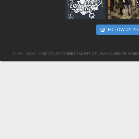
FOLLOW ON IN
© 1994 - 2026 ULYSSIS VZW, DOOR
BERT VAN DE POEL
,
JOHN GYBELS
EN
WARD