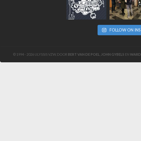
FOLLOW ON IN
© 1994 - 2026 ULYSSIS VZW, DOOR
BERT VAN DE POEL
,
JOHN GYBELS
EN
WARD