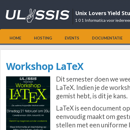
Unix Lovers Yield St
1 0 1 Informatica voor iederee
HOME
HOSTING
EVENTS
DOCUMENTATIE
Workshop LaTeX
Dit semester doen we we
LaTeX. Indien je de works
gemist hebt, is dit je kans.
LaTeX is een document op
eenvoudig maakt om gestr
stellen met een uniforme 