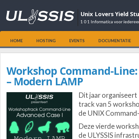
Unix Lovers Yield St
1 0 1 Informatica voor iederee
HOME
HOSTING
EVENTS
DOCUMENTATIE
Workshop Command-Line: 
– Modern LAMP
Dit jaar organiseer
track van 5 worksh
de UNIX Command-L
Deze vierde worksho
de ULYSSIS infrastr