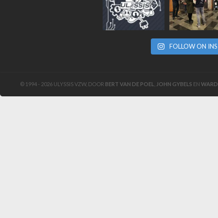
FOLLOW ON IN
© 1994 - 2026 ULYSSIS VZW, DOOR
BERT VAN DE POEL
,
JOHN GYBELS
EN
WARD