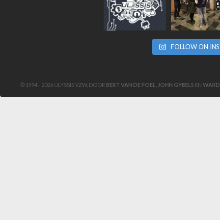
FOLLOW ON IN
© 1994 - 2026 ULYSSIS VZW, DOOR
BERT VAN DE POEL
,
JOHN GYBELS
EN
WARD