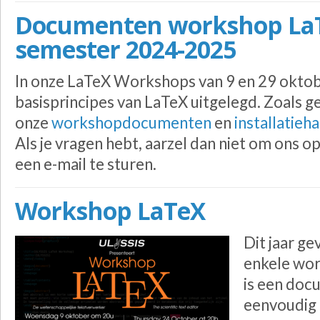
Documenten workshop LaT
semester 2024-2025
In onze LaTeX Workshops van 9 en 29 okto
basisprincipes van LaTeX uitgelegd. Zoals ge
onze
workshopdocumenten
en
installatieh
Als je vragen hebt, aarzel dan niet om ons o
een e-mail te sturen.
Workshop LaTeX
Dit jaar ge
enkele wor
is een doc
eenvoudig