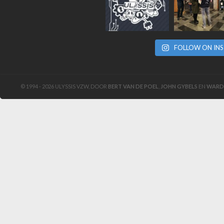
FOLLOW ON IN
© 1994 - 2026 ULYSSIS VZW, DOOR
BERT VAN DE POEL
,
JOHN GYBELS
EN
WARD