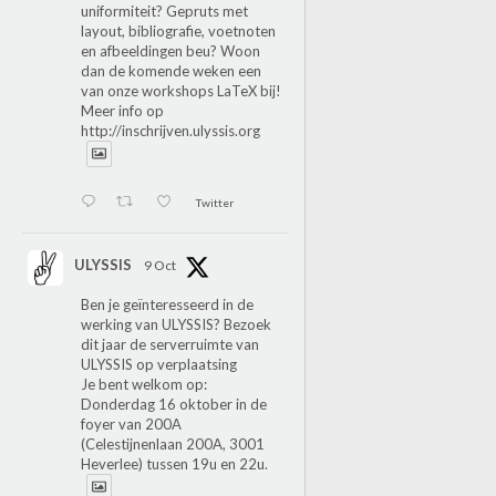
uniformiteit? Gepruts met
layout, bibliografie, voetnoten
en afbeeldingen beu? Woon
dan de komende weken een
van onze workshops LaTeX bij!
Meer info op
http://inschrijven.ulyssis.org
Twitter
ULYSSIS
9 Oct
Ben je geïnteresseerd in de
werking van ULYSSIS? Bezoek
dit jaar de serverruimte van
ULYSSIS op verplaatsing
Je bent welkom op:
Donderdag 16 oktober in de
foyer van 200A
(Celestijnenlaan 200A, 3001
Heverlee) tussen 19u en 22u.