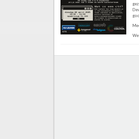
gez
Dev
goo
Mee
Wee