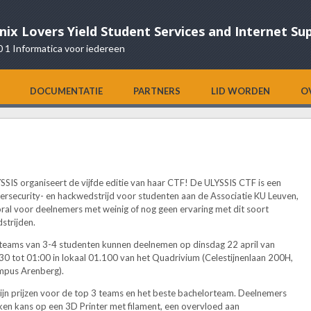
nix Lovers Yield Student Services and Internet Su
0 1 Informatica voor iedereen
DOCUMENTATIE
PARTNERS
LID WORDEN
O
SSIS organiseert de vijfde editie van haar CTF! De ULYSSIS CTF is een
ersecurity- en hackwedstrijd voor studenten aan de Associatie KU Leuven,
ral voor deelnemers met weinig of nog geen ervaring met dit soort
strijden.
teams van 3-4 studenten kunnen deelnemen op dinsdag 22 april van
30 tot 01:00 in lokaal 01.100 van het Quadrivium (Celestijnenlaan 200H,
pus Arenberg).
zijn prijzen voor de top 3 teams en het beste bachelorteam. Deelnemers
en kans op een 3D Printer met filament, een overvloed aan