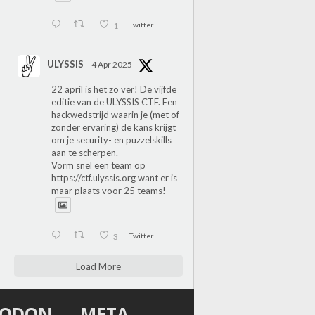
1
Twitter
ULYSSIS
4 Apr 2025
22 april is het zo ver! De vijfde
editie van de ULYSSIS CTF. Een
hackwedstrijd waarin je (met of
zonder ervaring) de kans krijgt
om je security- en puzzelskills
aan te scherpen.
Vorm snel een team op
https://ctf.ulyssis.org
want er is
maar plaats voor 25 teams!
3
Twitter
Load More
TODON
META