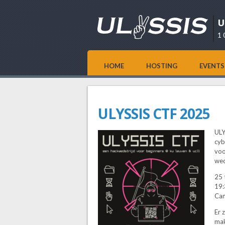
U
1 
HOME
HOSTING
EVENTS
ULYSSIS CTF 2025
ULY
cyb
voo
wed
25 
19:
Cam
Er 
mak