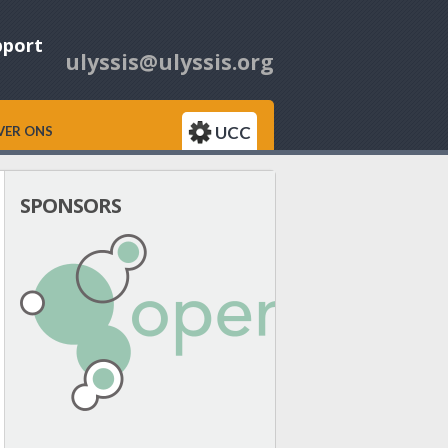
pport
ulyssis@ulyssis.org
UCC
VER ONS
SPONSORS