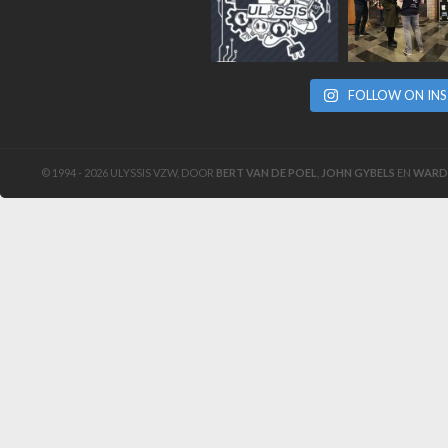
FOLLOW ON IN
© 1994 - 2026 ULYSSIS VZW, DOOR
BERT VAN DE POEL
,
JOHN GYBELS
EN
WARD