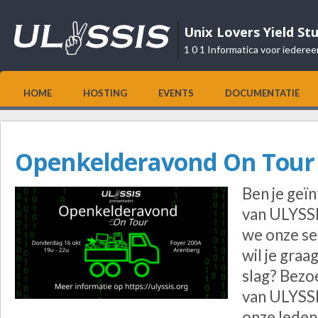
Unix Lovers Yield St
1 0 1 Informatica voor iederee
HOME
HOSTING
EVENTS
DOCUMENTATIE
Openkelderavond On Tour
Ben je geï
van ULYSSI
we onze s
wil je graa
slag? Bezoe
van ULYSSI
onze leden